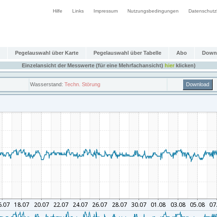
Hilfe
Links
Impressum
Nutzungsbedingungen
Datenschutz
Pegelauswahl über Karte
Pegelauswahl über Tabelle
Abo
Down
Einzelansicht der Messwerte (für eine Mehrfachansicht)
hier
klicken)
Wasserstand:
Techn. Störung
Download