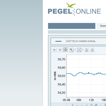
Start
DATTELN-HAMM-KANAL
|
|