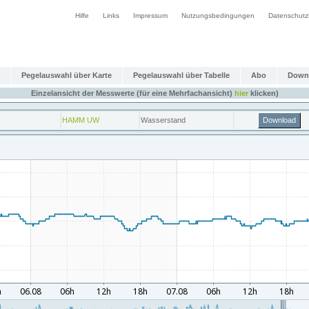
Hilfe
Links
Impressum
Nutzungsbedingungen
Datenschutz
Pegelauswahl über Karte
Pegelauswahl über Tabelle
Abo
Down
Einzelansicht der Messwerte (für eine Mehrfachansicht)
hier
klicken)
HAMM UW
Wasserstand
Download