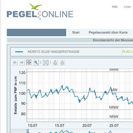
Hilfe
Links
Start
Pegelauswahl über Karte
Einzelansicht der Messwe
MÜRITZ-ELDE-WASSERSTRASSE
PLAU 
|
|