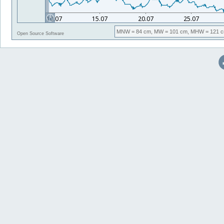
MNW
= 84 cm,
MW
= 101 cm,
MHW
= 121 c
Open Source Software