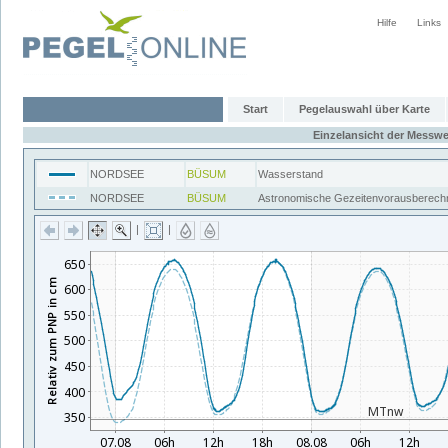
Hilfe
Links
Start
Pegelauswahl über Karte
Einzelansicht der Messwe
NORDSEE
BÜSUM
Wasserstand
NORDSEE
BÜSUM
Astronomische Gezeitenvorausberech
|
|