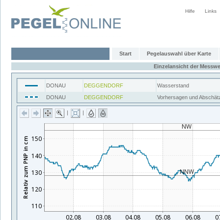
Hilfe
Links
Start
Pegelauswahl über Karte
Einzelansicht der Messwe
DONAU
DEGGENDORF
Wasserstand
DONAU
DEGGENDORF
Vorhersagen und Abschät
|
|