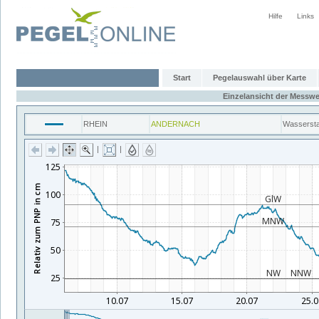
Hilfe
Links
Start
Pegelauswahl über Karte
Einzelansicht der Messwe
RHEIN
ANDERNACH
Wasserst
|
|