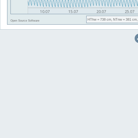
HThw
= 738 cm,
NTnw
= 381 cm,
Open Source Software