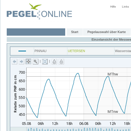
Hilfe
Links
Start
Pegelauswahl über Karte
Einzelansicht der Messwe
PINNAU
UETERSEN
Wassersta
|
|