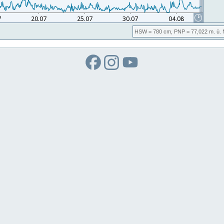
HSW
= 780 cm,
PNP
= 77,022
m. ü.