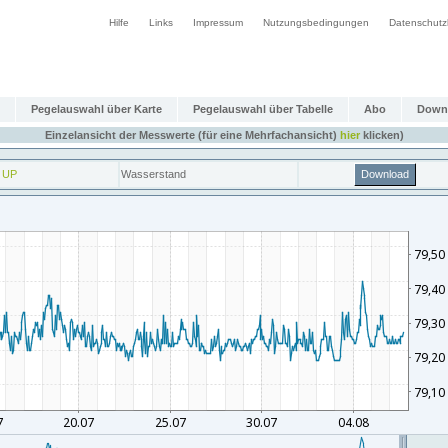
Hilfe
Links
Impressum
Nutzungsbedingungen
Datenschutz
Pegelauswahl über Karte
Pegelauswahl über Tabelle
Abo
Down
Einzelansicht der Messwerte (für eine Mehrfachansicht)
hier
klicken)
 UP
Wasserstand
Download