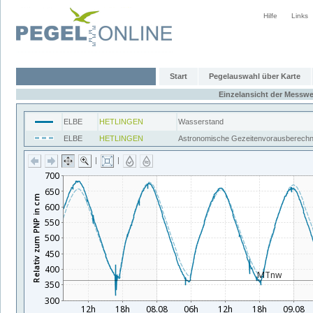
Hilfe
Links
Start
Pegelauswahl über Karte
Einzelansicht der Messwe
ELBE
HETLINGEN
Wasserstand
ELBE
HETLINGEN
Astronomische Gezeitenvorausberech
|
|