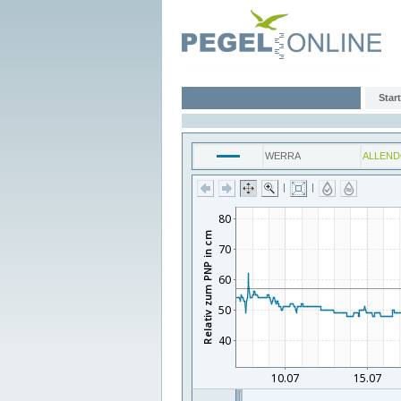
Start
WERRA
ALLEN
|
|