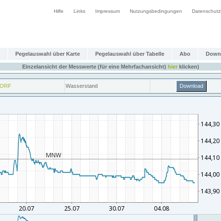
Hilfe
Links
Impressum
Nutzungsbedingungen
Datenschutz
Pegelauswahl über Karte
Pegelauswahl über Tabelle
Abo
Down
Einzelansicht der Messwerte (für eine Mehrfachansicht)
hier
klicken)
DORF
Wasserstand
Download