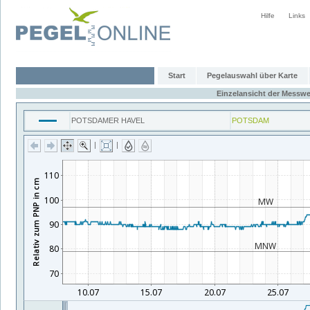
Hilfe
Links
Start
Pegelauswahl über Karte
Einzelansicht der Messwe
POTSDAMER HAVEL
POTSDAM
|
|