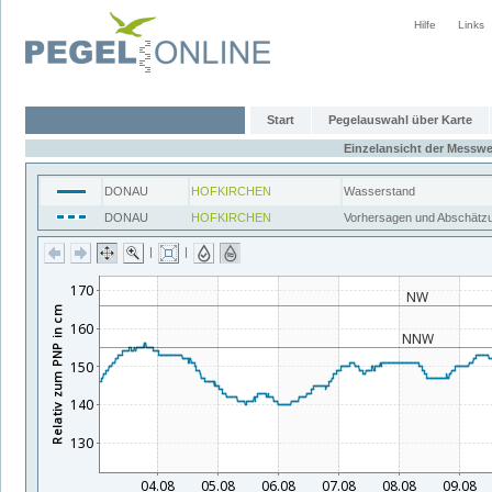
Hilfe
Links
Start
Pegelauswahl über Karte
Einzelansicht der Messwe
DONAU
HOFKIRCHEN
Wasserstand
DONAU
HOFKIRCHEN
Vorhersagen und Abschätz
|
|