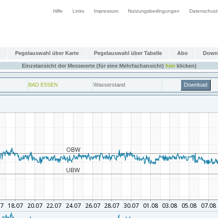
Hilfe
Links
Impressum
Nutzungsbedingungen
Datenschutz
Pegelauswahl über Karte
Pegelauswahl über Tabelle
Abo
Down
Einzelansicht der Messwerte (für eine Mehrfachansicht)
hier
klicken)
BAD ESSEN
Wasserstand
Download