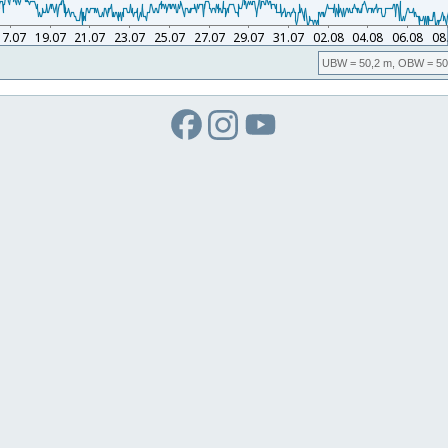
UBW
= 50,2 m,
OBW
= 50