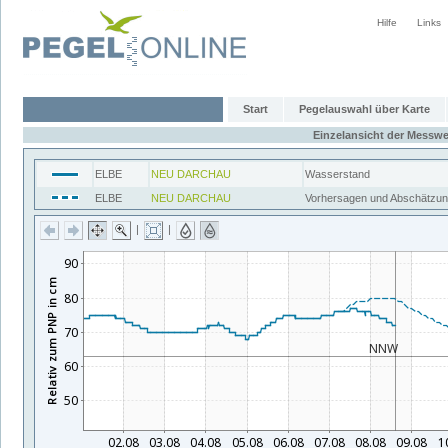
Hilfe
Links
Start
Pegelauswahl über Karte
Einzelansicht der Messwe
ELBE
NEU DARCHAU
Wasserstand
ELBE
NEU DARCHAU
Vorhersagen und Abschätzu
|
|