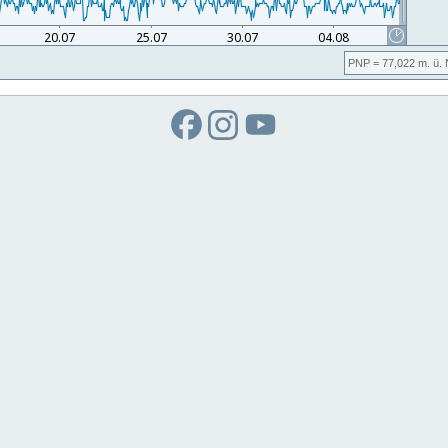
PNP
= 77,022
m. ü.