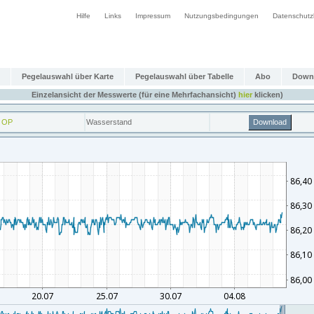
Hilfe
Links
Impressum
Nutzungsbedingungen
Datenschutz
Pegelauswahl über Karte
Pegelauswahl über Tabelle
Abo
Down
Einzelansicht der Messwerte (für eine Mehrfachansicht)
hier
klicken)
 OP
Wasserstand
Download