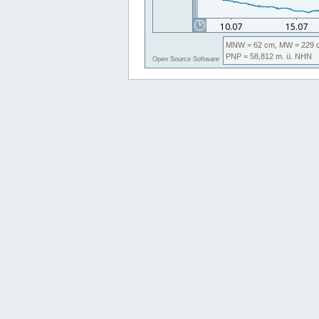
MNW
= 62 cm,
MW
= 229 
PNP
= 58,812
m. ü. NHN
Open Source Software