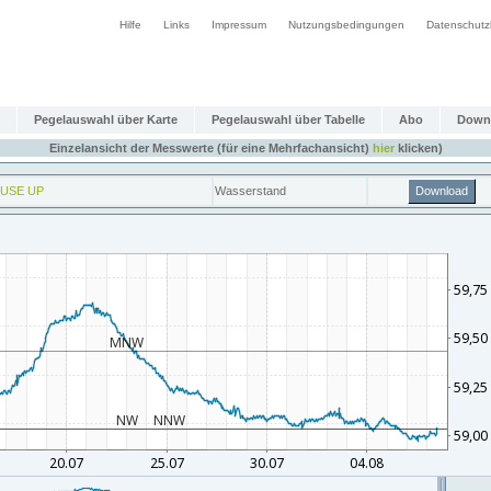
Hilfe
Links
Impressum
Nutzungsbedingungen
Datenschutz
Pegelauswahl über Karte
Pegelauswahl über Tabelle
Abo
Down
Einzelansicht der Messwerte (für eine Mehrfachansicht)
hier
klicken)
USE UP
Wasserstand
Download