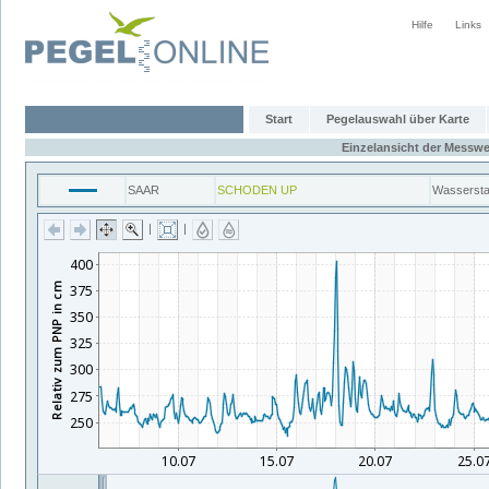
Hilfe
Links
Start
Pegelauswahl über Karte
Einzelansicht der Messwe
SAAR
SCHODEN UP
Wasserst
|
|