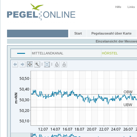
Hilfe
Links
Start
Pegelauswahl über Karte
Einzelansicht der Messwe
MITTELLANDKANAL
HÖRSTEL
|
|