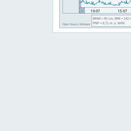
MNW
= 91 cm,
MW
= 142 
PNP
= 6,71
m. ü. NHN
Open Source Software