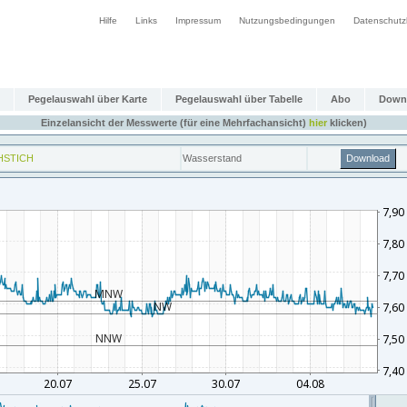
Hilfe
Links
Impressum
Nutzungsbedingungen
Datenschutz
Pegelauswahl über Karte
Pegelauswahl über Tabelle
Abo
Down
Einzelansicht der Messwerte (für eine Mehrfachansicht)
hier
klicken)
HSTICH
Wasserstand
Download