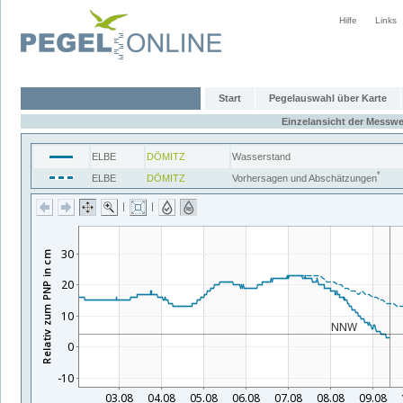
Hilfe
Links
Start
Pegelauswahl über Karte
Einzelansicht der Messwe
ELBE
DÖMITZ
Wasserstand
*
ELBE
DÖMITZ
Vorhersagen und Abschätzungen
|
|