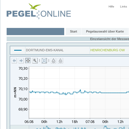
Hilfe
Links
Start
Pegelauswahl über Karte
Einzelansicht der Messwe
DORTMUND-EMS-KANAL
HENRICHENBURG OW
|
|