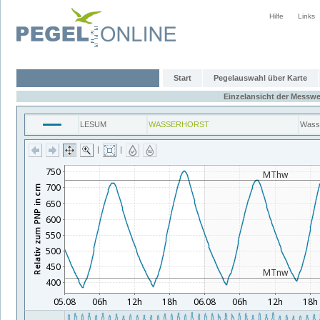
Hilfe
Links
Start
Pegelauswahl über Karte
Einzelansicht der Messwe
LESUM
WASSERHORST
Wass
|
|