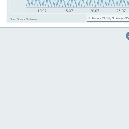
HThw
= 773 cm,
NTnw
= 295
Open Source Software