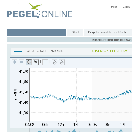
Hilfe
Links
Start
Pegelauswahl über Karte
Einzelansicht der Messwe
WESEL-DATTELN-KANAL
AHSEN SCHLEUSE UW
|
|