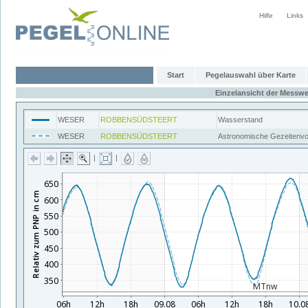
Hilfe
Links
Start
Pegelauswahl über Karte
Einzelansicht der Messwe
WESER
ROBBENSÜDSTEERT
Wasserstand
WESER
ROBBENSÜDSTEERT
Astronomische Gezeitenv
|
|