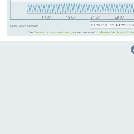
HThw
= 981 cm,
NTnw
= 173
Open Source Software
*
Die
Gezeitenvorausberechnungen
werden vom
Bundesamt für Seeschifffah