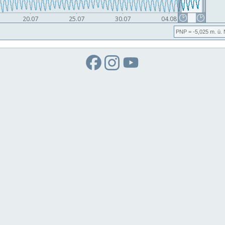
PNP
= -5,025
m. ü.