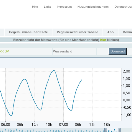
Hilfe
Links
Impressum
Nutzungsbedingungen
Datenschutz
Pegelauswahl über Karte
Pegelauswahl über Tabelle
Abo
Down
Einzelansicht der Messwerte (für eine Mehrfachansicht)
hier
klicken)
RK BP
Wasserstand
Download