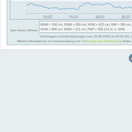
MNW
= 266 cm,
RNW
= 290 cm,
HSW
= 620 cm,
MW
= 380 cm,
HHW
= 898 cm,
NNW
= 221 cm,
PNP
= 308,123
m. ü. NHN
Open Source Software
*
Vorhersagen und Abschätzungen vom: 05.08.2026 um 05:00 Uhr, 
Weitere Informationen zur Unterscheidung von
Vorhersage und Abschätzung
finden 