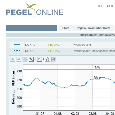
Hilfe
Links
Start
Pegelauswahl über Karte
Einzelansicht der Messwe
DONAU
PFELLING
Wasserstand
DONAU
PFELLING
Vorhersagen und Abschätzunge
|
|