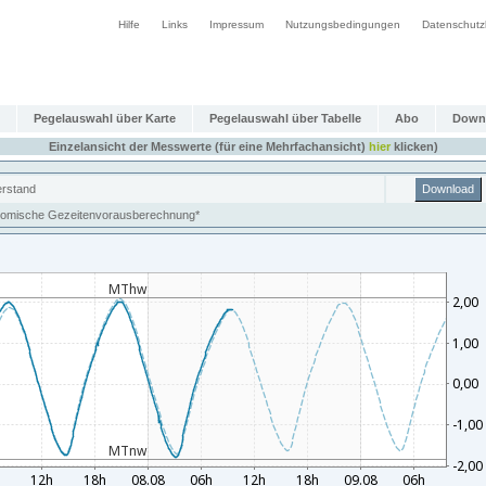
Hilfe
Links
Impressum
Nutzungsbedingungen
Datenschutz
Pegelauswahl über Karte
Pegelauswahl über Tabelle
Abo
Down
Einzelansicht der Messwerte (für eine Mehrfachansicht)
hier
klicken)
rstand
Download
nomische Gezeitenvorausberechnung*