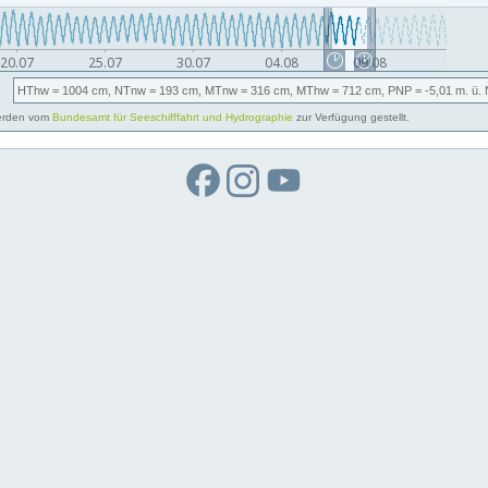
HThw
= 1004 cm,
NTnw
= 193 cm,
MTnw
= 316 cm,
MThw
= 712 cm,
PNP
= -5,01
m. ü.
rden vom
Bundesamt für Seeschifffahrt und Hydrographie
zur Verfügung gestellt.