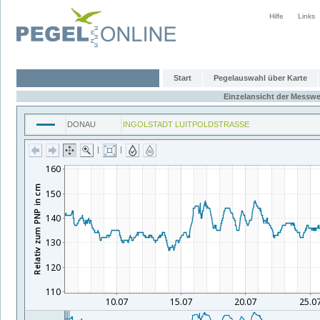
Hilfe
Links
Start
Pegelauswahl über Karte
Einzelansicht der Messwe
DONAU
INGOLSTADT LUITPOLDSTRASSE
|
|