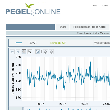
Hilfe
Links
Start
Pegelauswahl über Karte
Einzelansicht der Messwe
SAAR
KANZEM OP
Wasserstan
|
|