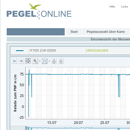
Hilfe
Links
Start
Pegelauswahl über Karte
Einzelansicht der Messwe
ITTER ZUR EDER
HERZHAUSEN
|
|