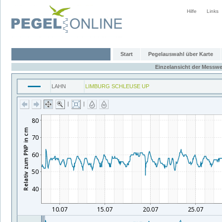
Hilfe
Links
Start
Pegelauswahl über Karte
Einzelansicht der Messwe
LAHN
LIMBURG SCHLEUSE UP
|
|