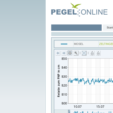
Start
MOSEL
ZELTINGE
|
|