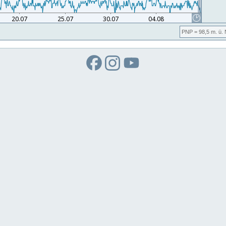
PNP
= 98,5
m. ü.