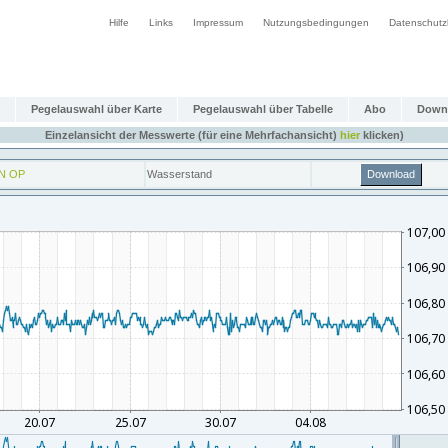
Hilfe
Links
Impressum
Nutzungsbedingungen
Datenschutz
Pegelauswahl über Karte
Pegelauswahl über Tabelle
Abo
Down
Einzelansicht der Messwerte (für eine Mehrfachansicht)
hier
klicken)
N OP
Wasserstand
Download