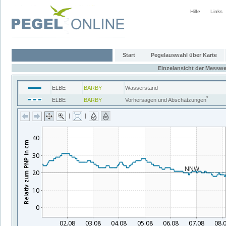
Hilfe
Links
Start
Pegelauswahl über Karte
Einzelansicht der Messwe
ELBE
BARBY
Wasserstand
*
ELBE
BARBY
Vorhersagen und Abschätzungen
|
|