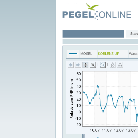
Start
MOSEL
KOBLENZ UP
Wass
|
|