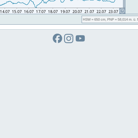
HSW
= 650 cm,
PNP
= 58,014
m. ü.