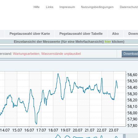
Hilfe
Links
Impressum
Nutzungsbedingungen
Datenschutz
Pegelauswahl über Karte
Pegelauswahl über Tabelle
Abo
Down
Einzelansicht der Messwerte (für eine Mehrfachansicht)
hier
klicken)
erstand:
Wartungsarbeiten. Wasserstände unplausibel
Downloa