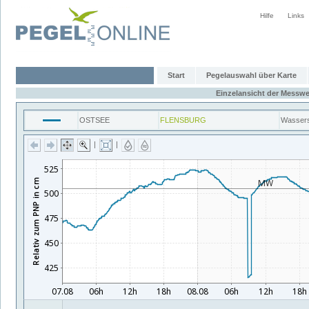
Hilfe
Links
Start
Pegelauswahl über Karte
Einzelansicht der Messwe
OSTSEE
FLENSBURG
Wasser
|
|