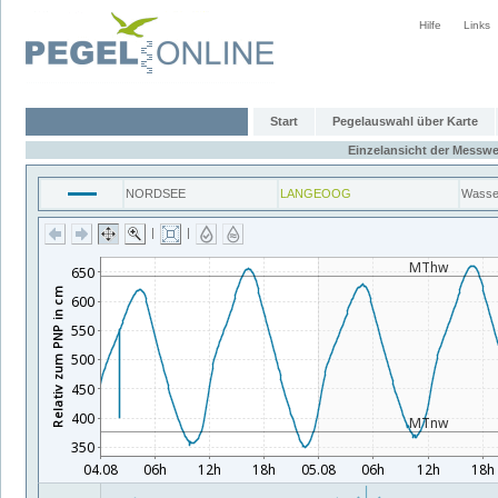
Hilfe
Links
Start
Pegelauswahl über Karte
Einzelansicht der Messwe
NORDSEE
LANGEOOG
Wasse
|
|