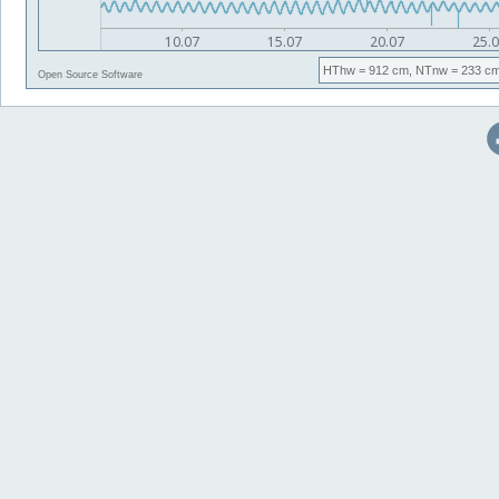
HThw
= 912 cm,
NTnw
= 233 cm
Open Source Software