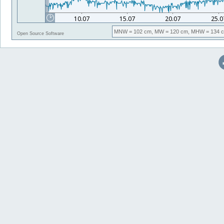
MNW
= 102 cm,
MW
= 120 cm,
MHW
= 134 
Open Source Software