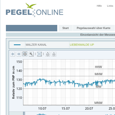
Hilfe
Links
Start
Pegelauswahl über Karte
Einzelansicht der Messwe
MALZER KANAL
LIEBENWALDE UP
|
|