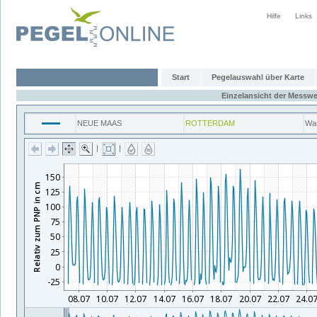
Hilfe
Links
Start
Pegelauswahl über Karte
Einzelansicht der Messwe
NEUE MAAS
ROTTERDAM
Wa
|
|