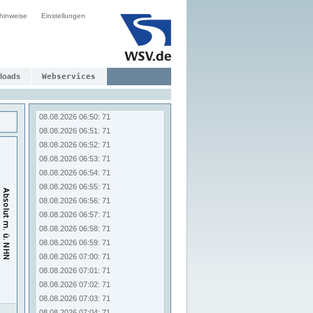
08.08.2026 06:42: 71
hinweise
Einstellungen
08.08.2026 06:43: 71
08.08.2026 06:44: 71
08.08.2026 06:45: 71
08.08.2026 06:46: 71
08.08.2026 06:47: 71
loads
Webservices
08.08.2026 06:48: 71
08.08.2026 06:49: 71
08.08.2026 06:50: 71
08.08.2026 06:51: 71
08.08.2026 06:52: 71
08.08.2026 06:53: 71
08.08.2026 06:54: 71
08.08.2026 06:55: 71
08.08.2026 06:56: 71
08.08.2026 06:57: 71
08.08.2026 06:58: 71
08.08.2026 06:59: 71
08.08.2026 07:00: 71
08.08.2026 07:01: 71
08.08.2026 07:02: 71
08.08.2026 07:03: 71
08.08.2026 07:04: 71