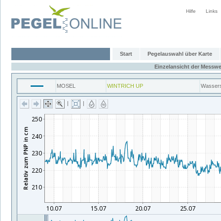
Hilfe
Links
Start
Pegelauswahl über Karte
Einzelansicht der Messwe
MOSEL
WINTRICH UP
Wasser
|
|