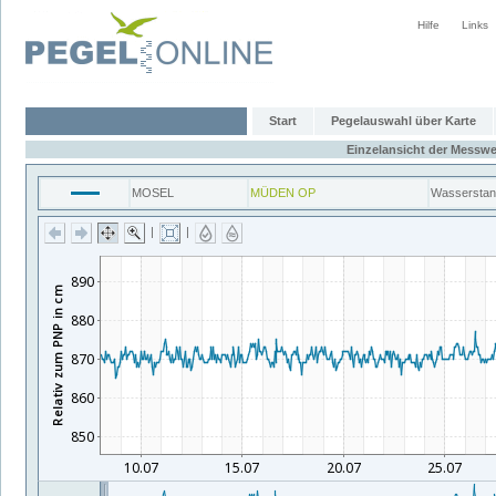
Hilfe
Links
Start
Pegelauswahl über Karte
Einzelansicht der Messwe
MOSEL
MÜDEN OP
Wassersta
|
|