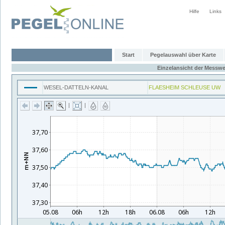
Hilfe
Links
Start
Pegelauswahl über Karte
Einzelansicht der Messwe
WESEL-DATTELN-KANAL
FLAESHEIM SCHLEUSE UW
|
|