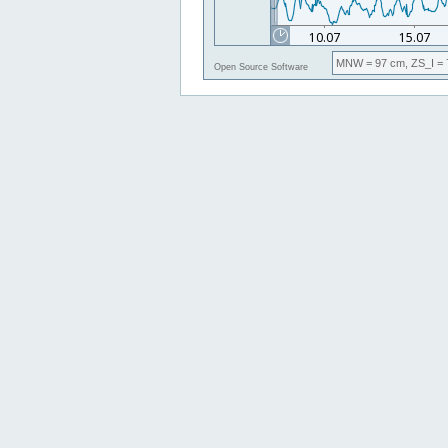
MNW
= 97 cm,
ZS_I
= 
Open Source Software