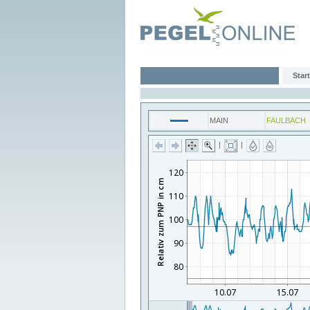
Start
MAIN
FAULBACH
|
|