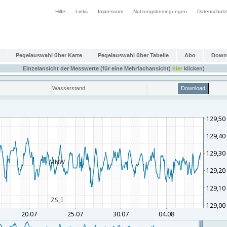
Hilfe
Links
Impressum
Nutzungsbedingungen
Datenschutz
Pegelauswahl über Karte
Pegelauswahl über Tabelle
Abo
Down
Einzelansicht der Messwerte (für eine Mehrfachansicht)
hier
klicken)
Wasserstand
Download