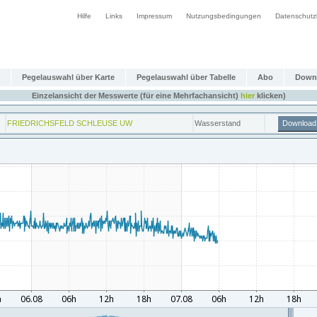
Hilfe
Links
Impressum
Nutzungsbedingungen
Datenschutz
Pegelauswahl über Karte
Pegelauswahl über Tabelle
Abo
Down
Einzelansicht der Messwerte (für eine Mehrfachansicht)
hier
klicken)
FRIEDRICHSFELD SCHLEUSE UW
Wasserstand
Download