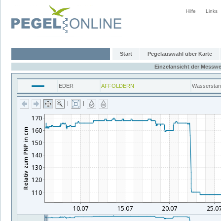
Hilfe
Links
Start
Pegelauswahl über Karte
Einzelansicht der Messwe
EDER
AFFOLDERN
Wassersta
|
|