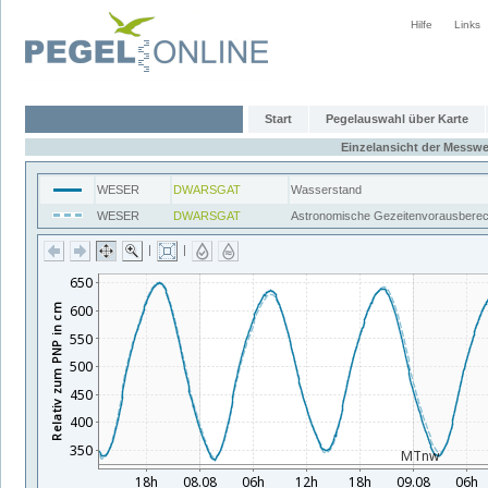
Hilfe
Links
Start
Pegelauswahl über Karte
Einzelansicht der Messwe
WESER
DWARSGAT
Wasserstand
WESER
DWARSGAT
Astronomische Gezeitenvorausbere
|
|