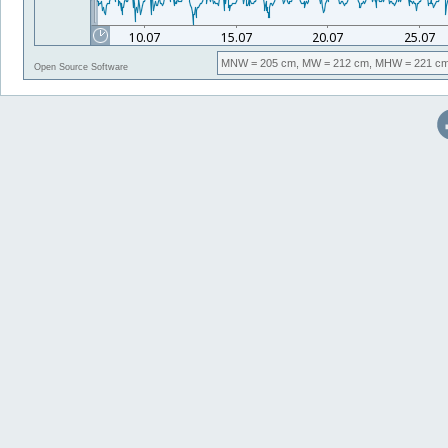
MNW
= 205 cm,
MW
= 212 cm,
MHW
= 221 cm
Open Source Software