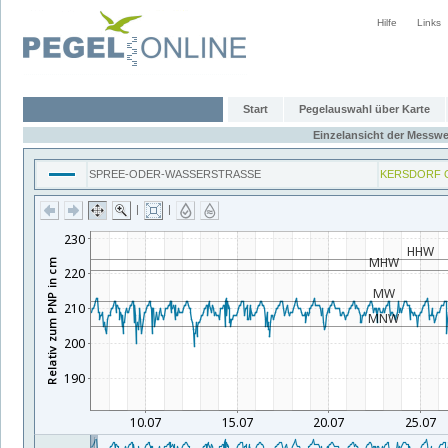
Hilfe
Links
Start
Pegelauswahl über Karte
Einzelansicht der Messwe
SPREE-ODER-WASSERSTRASSE
KERSDORF 
|
|