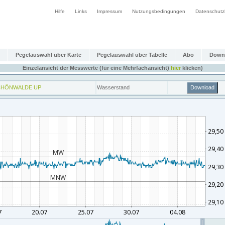
Hilfe
Links
Impressum
Nutzungsbedingungen
Datenschutz
Pegelauswahl über Karte
Pegelauswahl über Tabelle
Abo
Down
Einzelansicht der Messwerte (für eine Mehrfachansicht)
hier
klicken)
CHÖNWALDE UP
Wasserstand
Download