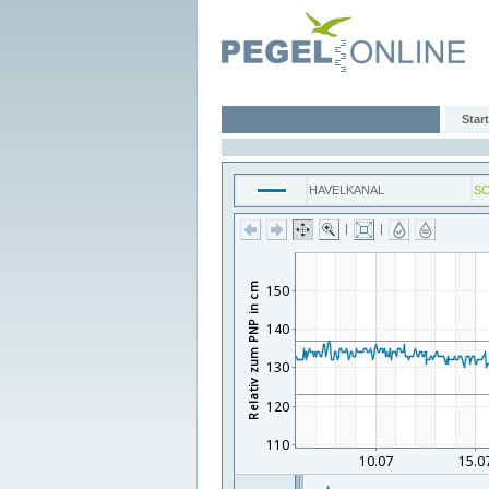
Start
HAVELKANAL
S
|
|