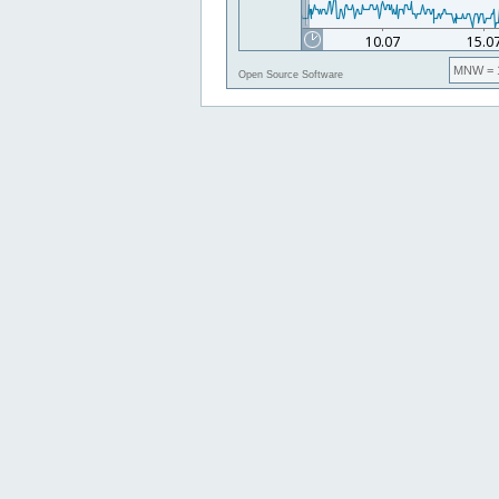
MNW
= 
Open Source Software