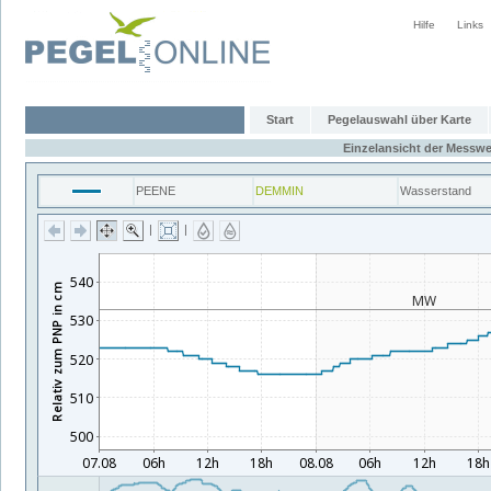
Hilfe
Links
Start
Pegelauswahl über Karte
Einzelansicht der Messwe
PEENE
DEMMIN
Wasserstand
|
|