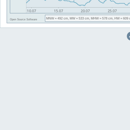
MNW
= 492 cm,
MW
= 533 cm,
MHW
= 578 cm,
HW
= 609 
Open Source Software