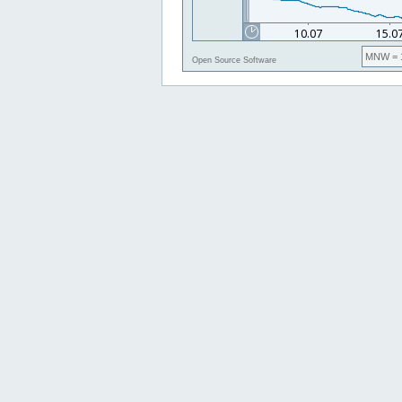
MNW
= 
Open Source Software