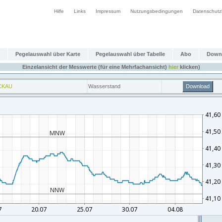
Hilfe
Links
Impressum
Nutzungsbedingungen
Datenschutz
Pegelauswahl über Karte
Pegelauswahl über Tabelle
Abo
Down
Einzelansicht der Messwerte (für eine Mehrfachansicht)
hier
klicken)
CKAU
Wasserstand
Download